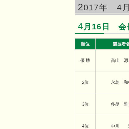
2
017年 4
4
月16日 
順位
競技者
優 勝
髙山 源
2位
永島 和
3位
多胡 雅
4位
中川 