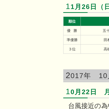
1
1月26日（
順位
優 勝
五
準優勝
３位
2
017年 1
1
0月22日 
台風接近の為